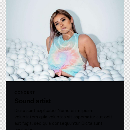
CONCERT
Sound artist
Dicta sunt explicabo. Nemo enim ipsam
voluptatem quia voluptas sit aspernatur aut odit
aut fugit, sed quia consequuntur. Dicta sunt
explicabo.