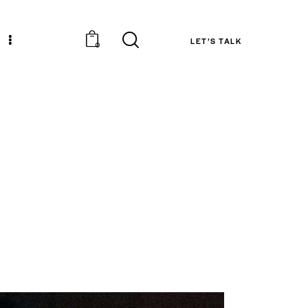
LET’S TALK
0