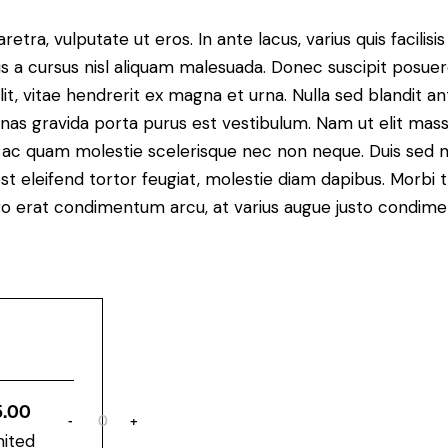
ra, vulputate ut eros. In ante lacus, varius quis facilisis 
 a cursus nisl aliquam malesuada. Donec suscipit posuere 
it, vitae hendrerit ex magna et urna. Nulla sed blandit a
enas gravida porta purus est vestibulum. Nam ut elit mas
que ac quam molestie scelerisque nec non neque. Duis sed
st eleifend tortor feugiat, molestie diam dapibus. Morbi tr
libero erat condimentum arcu, at varius augue justo condim
5.00
-
+
Q
mited
u