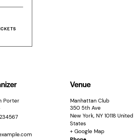
a
n
t
i
t
ICKETS
y
nizer
Venue
n Porter
Manhattan Club
350 5th Ave
e
New York
,
NY
10118
United
234567
States
+ Google Map
example.com
Phone