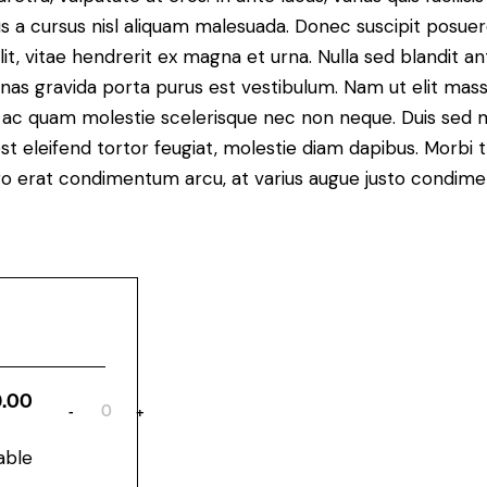
 a cursus nisl aliquam malesuada. Donec suscipit posuere 
it, vitae hendrerit ex magna et urna. Nulla sed blandit a
enas gravida porta purus est vestibulum. Nam ut elit mas
que ac quam molestie scelerisque nec non neque. Duis sed
st eleifend tortor feugiat, molestie diam dapibus. Morbi tr
libero erat condimentum arcu, at varius augue justo condim
9.00
-
+
Q
u
a
able
n