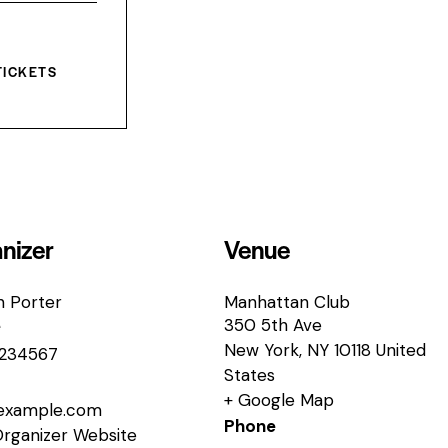
t
i
t
y
TICKETS
nizer
Venue
n Porter
Manhattan Club
350 5th Ave
e
New York
,
NY
10118
United
234567
States
+ Google Map
example.com
Phone
Organizer Website