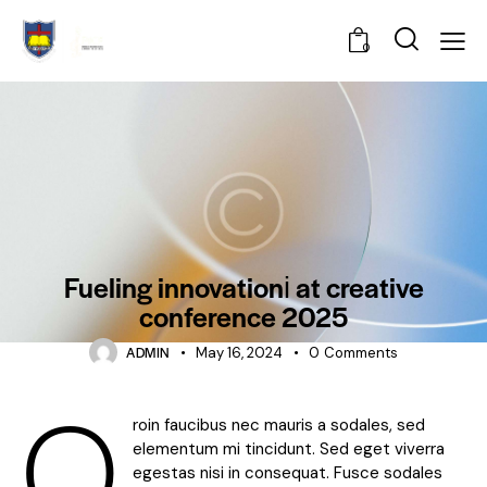
0
NEWS
Fueling innovationі at creative
conference 2025
ADMIN
May 16, 2024
0
Comments
Q
roin faucibus nec mauris a sodales, sed
elementum mi tincidunt. Sed eget viverra
egestas nisi in consequat. Fusce sodales